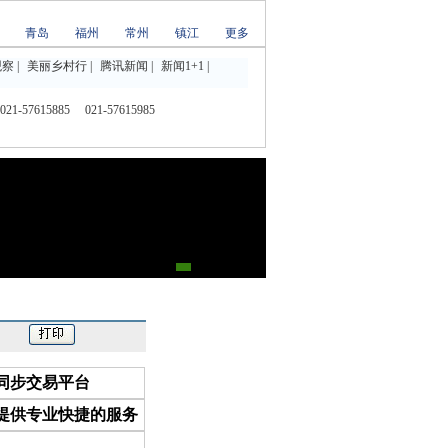
青岛
福州
常州
镇江
更多
观察
|
美丽乡村行
|
腾讯新闻
|
新闻1+1
|
1-57615885
021-57615985
同步交易平台
提供专业快捷的服务