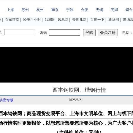
上海
苏州
杭州
南京
宁波
合肥
无锡
芜湖
烟台
页
|
百家讲堂
|
经济半小时
|
12306
|
凤凰网
|
去哪儿网
|
百度一下
|
新华网
|
道德
号
密码
电话：02
西本钢铁网。槽钢行情
供应专版
2025/5/21
西本钢铁网；商品现货交易平台、上海市文明单位、网上与线下
场行情实时更新报价，以想您所想要您所要为核心，为广大客户
（含税价 单位：元/吨）