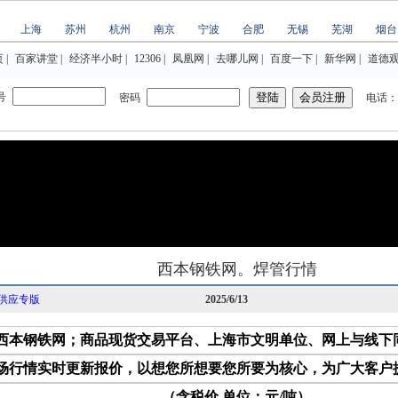
上海
苏州
杭州
南京
宁波
合肥
无锡
芜湖
烟台
页
|
百家讲堂
|
经济半小时
|
12306
|
凤凰网
|
去哪儿网
|
百度一下
|
新华网
|
道德
号
密码
电话：02
西本钢铁网。焊管行情
供应专版
2025/6/13
西本钢铁网；商品现货交易平台、上海市文明单位、网上与线下
场行情实时更新报价，以想您所想要您所要为核心，为广大客户
（含税价 单位：元/吨）