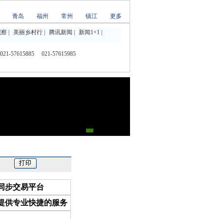
青岛
福州
常州
镇江
更多
观察
|
美丽乡村行
|
腾讯新闻
|
新闻1+1
|
1-57615885
021-57615985
同步交易平台
提供专业快捷的服务