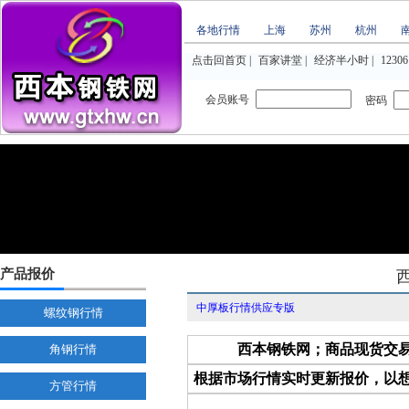
各地行情
上海
苏州
杭州
点击回首页
|
百家讲堂
|
经济半小时
|
12306
会员账号
密码
产品报价
中厚板行情供应专版
螺纹钢行情
西本钢铁网；商品现货交
角钢行情
根据市场行情实时更新报价，以
方管行情