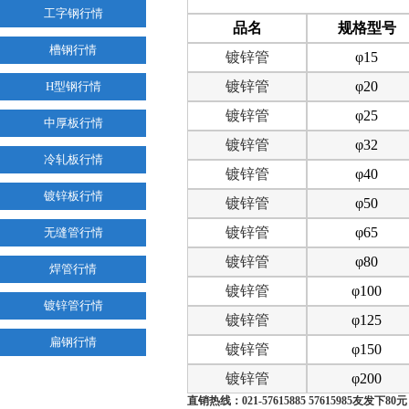
工字钢行情
品名
规格型号
槽钢行情
镀锌管
φ15
镀锌管
φ20
H型钢行情
镀锌管
φ25
中厚板行情
镀锌管
φ32
冷轧板行情
镀锌管
φ40
镀锌板行情
镀锌管
φ50
镀锌管
φ65
无缝管行情
镀锌管
φ80
焊管行情
镀锌管
φ100
镀锌管行情
镀锌管
φ125
扁钢行情
镀锌管
φ150
镀锌管
φ200
直销热线：
021-
57615885 57615985友发下80元