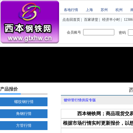
各地行情
上海
苏州
杭州
点击回首页
|
百家讲堂
|
经济半小时
|
12306
会员账号
密码
产品报价
镀锌管行情供应专版
螺纹钢行情
西本钢铁网；商品现货交
角钢行情
根据市场行情实时更新报价，以
方管行情