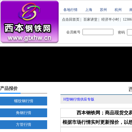
各地行情
上海
苏州
杭州
点击回首页
|
百家讲堂
|
经济半小时
|
12306
会员账号
密码
产品报价
H型钢行情供应专版
螺纹钢行情
西本钢铁网；商品现货交
角钢行情
根据市场行情实时更新报价，以
方管行情